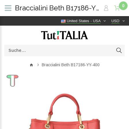
0
Braccialini Beth B17186-YY-400 | TutITALIA
United States - USA
USD
Braccialini Beth B17186-YY-400