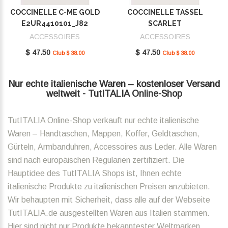
COCCINELLE C-ME GOLD
COCCINELLE TASSEL
E2UR4410101_J82
SCARLET
E2MU0410101_R02
ACCESSOIRES
ACCESSOIRES
$ 47.50
$ 47.50
Club $ 38.00
Club $ 38.00
Nur echte italienische Waren – kostenloser Versand
weltweit - TutITALIA Online-Shop
TutITALIA Online-Shop verkauft nur echte italienische
Waren – Handtaschen, Mappen, Koffer, Geldtaschen,
Gürteln, Armbanduhren, Accessoires aus Leder. Alle Waren
sind nach europäischen Regularien zertifiziert. Die
Hauptidee des TutITALIA Shops ist, Ihnen echte
italienische Produkte zu italienischen Preisen anzubieten.
Wir behaupten mit Sicherheit, dass alle auf der Webseite
TutITALIA.de ausgestellten Waren aus Italien stammen.
Hier sind nicht nur Produkte bekanntester Weltmarken,