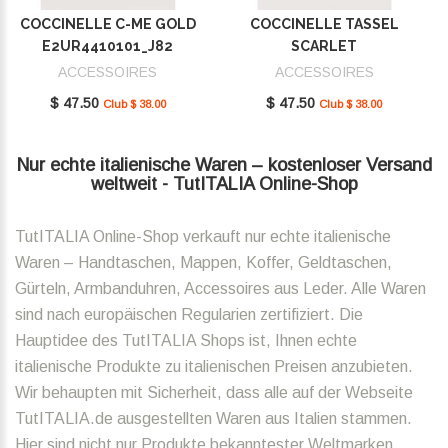
COCCINELLE C-ME GOLD
COCCINELLE TASSEL
E2UR4410101_J82
SCARLET
E2MU0410101_R02
ACCESSOIRES
ACCESSOIRES
$ 47.50
$ 47.50
Club $ 38.00
Club $ 38.00
Nur echte italienische Waren – kostenloser Versand
weltweit - TutITALIA Online-Shop
TutITALIA Online-Shop verkauft nur echte italienische
Waren – Handtaschen, Mappen, Koffer, Geldtaschen,
Gürteln, Armbanduhren, Accessoires aus Leder. Alle Waren
sind nach europäischen Regularien zertifiziert. Die
Hauptidee des TutITALIA Shops ist, Ihnen echte
italienische Produkte zu italienischen Preisen anzubieten.
Wir behaupten mit Sicherheit, dass alle auf der Webseite
TutITALIA.de ausgestellten Waren aus Italien stammen.
Hier sind nicht nur Produkte bekanntester Weltmarken,