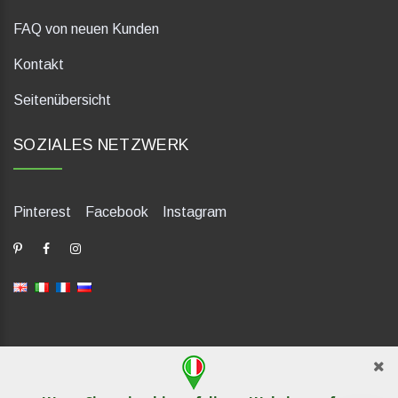
FAQ von neuen Kunden
Kontakt
Seitenübersicht
SOZIALES NETZWERK
Pinterest
Facebook
Instagram
dP Motion Media. Via La Piana 430, 47835 Saludecio (RN), Italia.
Numero REA: RN410802. P.IVA: 04421580400. Tel +39 0541