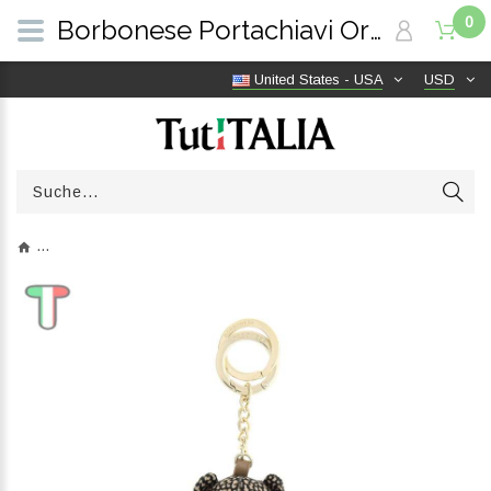
0
Borbonese Portachiavi Orso OP Naturale/Nero 930028I15X11 | TutITALIA
United States - USA
USD