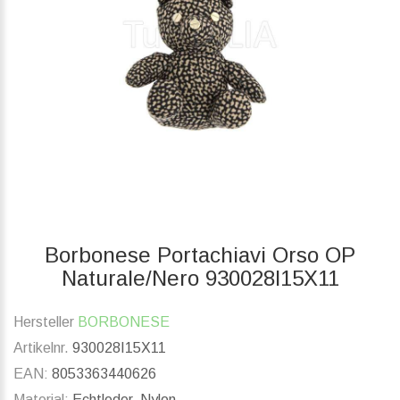
Borbonese Portachiavi Orso OP
Naturale/Nero 930028I15X11
Hersteller
BORBONESE
Artikelnr.
930028I15X11
EAN:
8053363440626
Material:
Echtleder, Nylon