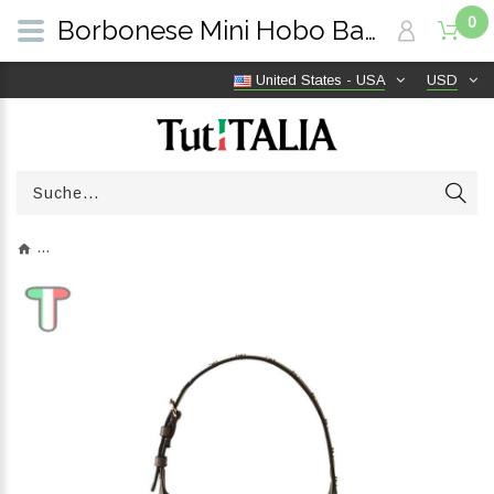
0
Borbonese Mini Hobo Bag 110 Swarovski Clay Grey 923047AT3Z54 | TutITALIA
United States - USA
USD