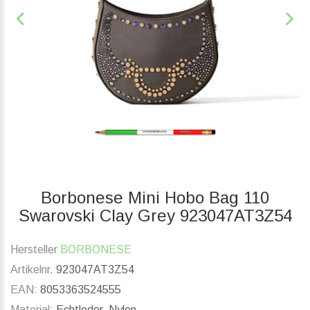
Borbonese Mini Hobo Bag 110
Swarovski Clay Grey 923047AT3Z54
Hersteller
BORBONESE
Artikelnr.
923047AT3Z54
EAN:
8053363524555
Material:
Echtleder, Nylon