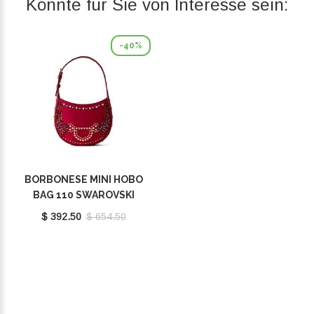
Könnte für Sie von Interesse sein:
-40%
BORBONESE MINI HOBO
BAG 110 SWAROVSKI
BORGOGNA 923047AT3Z59
$ 392.50
$ 654.50