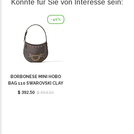
Könnte für Sie von Interesse sein:
-40%
BORBONESE MINI HOBO
BAG 110 SWAROVSKI CLAY
GREY 923047AT3Z54
$ 392.50
$ 654.50