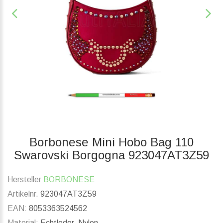
Borbonese Mini Hobo Bag 110
Swarovski Borgogna 923047AT3Z59
Hersteller
BORBONESE
Artikelnr.
923047AT3Z59
EAN:
8053363524562
Material:
Echtleder, Nylon