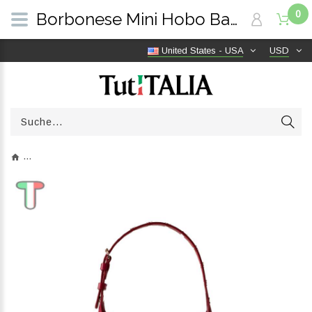
0
Borbonese Mini Hobo Bag 110 Swarovski Borgogna 923047AT3Z59 | TutITALIA
United States - USA
USD